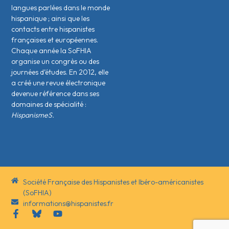
langues parlées dans le monde
hispanique ; ainsi que les
contacts entre hispanistes
français·es et européen·nes.
Chaque année la SoFHIA
organise un congrès ou des
journées d’études. En 2012, elle
a créé une revue électronique
devenue référence dans ses
domaines de spécialité :
HispanismeS.
Société Française des Hispanistes et Ibéro-américanistes
(SoFHIA)
informations@hispanistes.fr