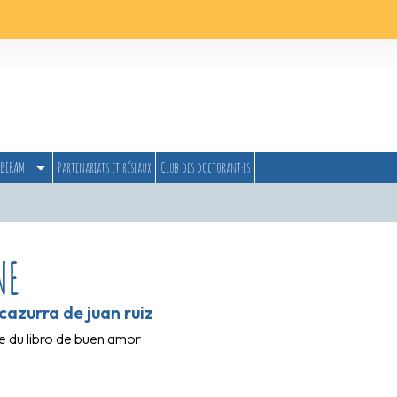
BERAM
Partenariats et réseaux
Club des doctorant·es
NE
cazurra de juan ruiz
ge du libro de buen amor