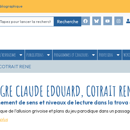
bliographique
Recherche
l’hispanisme
Publications
Programmes et Concours
Profession
WIKI
COTRAIT RENE
IGRE CLAUDE EDOUARD, COTRAIT RE
ement de sens et niveaux de lecture dans la trova 
ue de l’allusion grivoise et plans du jeu parodique dans un passa
plus