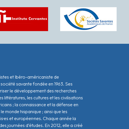
istes et Ibéro-américaniste de
 société savante fondée en 1963. Ses
oriser le développement des recherches
s littératures, les cultures et les civilisations
icains ; la connaissance et la défense en
le monde hispanique ; ainsi que les
ais·es et européen·nes. Chaque année la
s journées d’études. En 2012, elle a créé