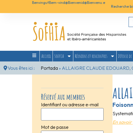
Benvingut
Bem-vind@
Bienvenid@
Bienvenu.e
Recherche bi
Accueil
SoFHIA
Réunions et rencontres
Défense de 
Vous êtes ici :
Portada
»
ALLAIGRE CLAUDE EDOUARD, 
ALLA
Réservé aux membres
Foisonn
Identifiant ou adresse e-mail
Systematiq
En savoir 
Mot de passe