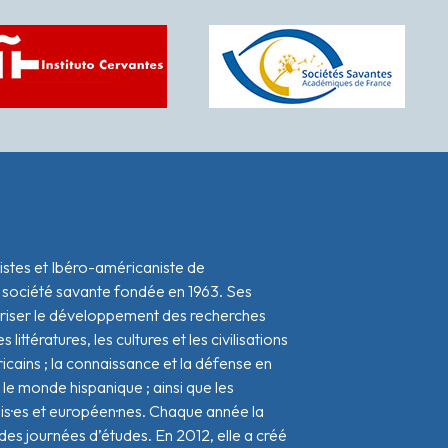
istes et Ibéro-américaniste de
 société savante fondée en 1963. Ses
oriser le développement des recherches
s littératures, les cultures et les civilisations
icains ; la connaissance et la défense en
le monde hispanique ; ainsi que les
ais·es et européen·nes. Chaque année la
s journées d’études. En 2012, elle a créé