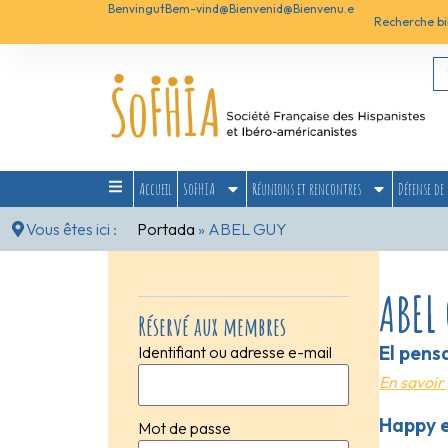
Benvingut
Bem-vind@
Bienvenid@
Bienvenu.e
Recherche bi
Accueil
SoFHIA
Réunions et rencontres
Défense de 
Vous êtes ici :
Portada
»
ABEL GUY
ABEL
Réservé aux membres
El pens
Identifiant ou adresse e-mail
En savoir 
Happy e
Mot de passe