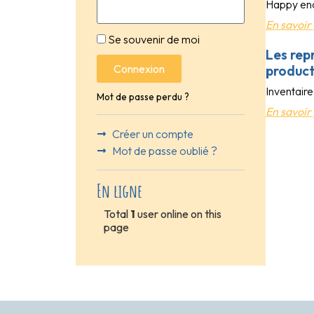
Happy end 
En savoir 
Se souvenir de moi
Les rep
Connexion
product
Inventair
Mot de passe perdu ?
En savoir 
Créer un compte
Mot de passe oublié ?
En ligne
Total
1
user online on this
page