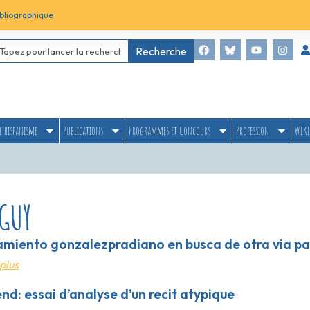
bliographique
Recherche
l’hispanisme
Publications
Programmes et Concours
Profession
WIKI
 GUY
amiento gonzalezpradiano en busca de otra via para
plus
nd: essai d’analyse d’un recit atypique