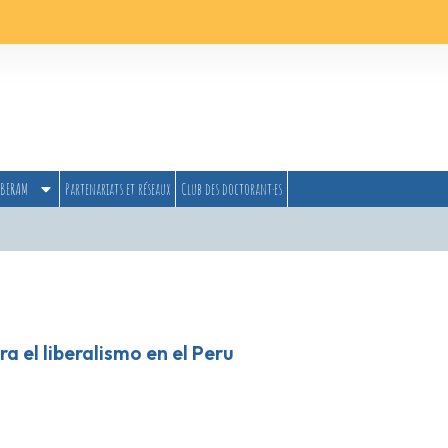
BERAM
Partenariats et réseaux
Club des doctorant·es
 el liberalismo en el Peru