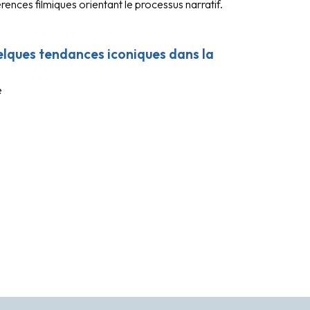
ences filmiques orientant le processus narratif.
elques tendances iconiques dans la
e