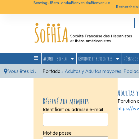
Benvingut
Bem-vind@
Bienvenid@
Bienvenu.e
Recherche bi
Accueil
SoFHIA
Réunions et rencontres
Défense de 
Vous êtes ici :
Portada
»
Adultas y Adultos mayores: Poblac
Adultas 
Réservé aux membres
Parution 
https://ww
Identifiant ou adresse e-mail
Mot de passe