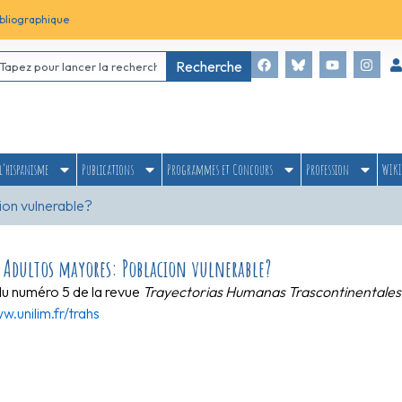
bliographique
Recherche
l’hispanisme
Publications
Programmes et Concours
Profession
WIKI
ion vulnerable?
y Adultos mayores: Poblacion vulnerable?
du numéro 5 de la revue
Trayectorias Humanas Trascontinentale
w.unilim.fr/trahs