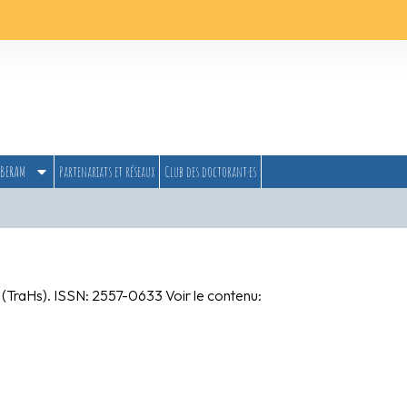
BERAM
Partenariats et réseaux
Club des doctorant·es
s
(TraHs). ISSN: 2557-0633 Voir le contenu: