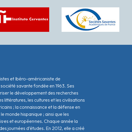
istes et Ibéro-américaniste de
 société savante fondée en 1963. Ses
oriser le développement des recherches
s littératures, les cultures et les civilisations
icains ; la connaissance et la défense en
le monde hispanique ; ainsi que les
ais·es et européen·nes. Chaque année la
s journées d’études. En 2012, elle a créé