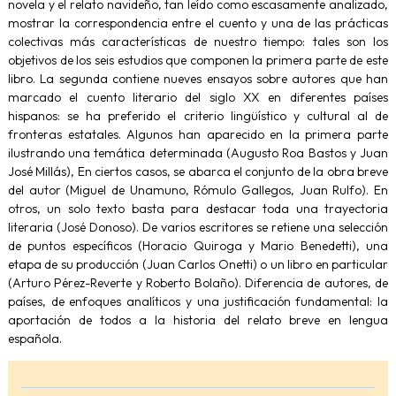
novela y el relato navideño, tan leí­do como escasamente analizado,
mostrar la correspondencia entre el cuento y una de las prácticas
colectivas más características de nuestro tiempo: tales son los
objetivos de los seis estudios que componen la primera parte de este
libro. La segunda contiene nueves ensayos sobre autores que han
marcado el cuento literario del siglo XX en diferentes paí­ses
hispanos: se ha preferido el criterio lingüí­stico y cultural al de
fronteras estatales. Algunos han aparecido en la primera parte
ilustrando una temática determinada (Augusto Roa Bastos y Juan
José Millás), En ciertos casos, se abarca el conjunto de la obra breve
del autor (Miguel de Unamuno, Rómulo Gallegos, Juan Rulfo). En
otros, un solo texto basta para destacar toda una trayectoria
literaria (José Donoso). De varios escritores se retiene una selección
de puntos especí­ficos (Horacio Quiroga y Mario Benedetti), una
etapa de su producción (Juan Carlos Onetti) o un libro en particular
(Arturo Pérez-Reverte y Roberto Bolaño). Diferencia de autores, de
paí­ses, de enfoques analíticos y una justificación fundamental: la
aportación de todos a la historia del relato breve en lengua
española.