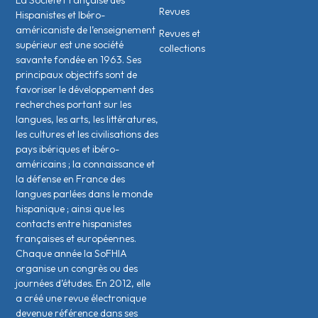
Revues
Hispanistes et Ibéro-
américaniste de l’enseignement
Revues et
supérieur est une société
collections
savante fondée en 1963. Ses
principaux objectifs sont de
favoriser le développement des
recherches portant sur les
langues, les arts, les littératures,
les cultures et les civilisations des
pays ibériques et ibéro-
américains ; la connaissance et
la défense en France des
langues parlées dans le monde
hispanique ; ainsi que les
contacts entre hispanistes
français·es et européen·nes.
Chaque année la SoFHIA
organise un congrès ou des
journées d’études. En 2012, elle
a créé une revue électronique
devenue référence dans ses