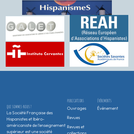
PUBLICATIONS
ÉVÉNEMENTS
QUI SOMMES-NOUS ?
Ouvrages
Évènement
La Société Française des
Revues
Hispanistes et Ibéro-
américaniste de l’enseignement
Revues et
supérieur est une société
collections