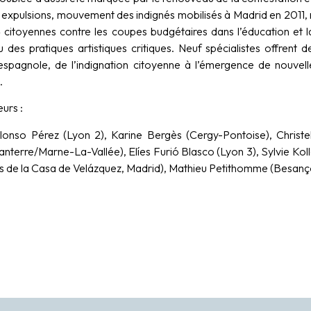
 expulsions, mouvement des indignés mobilisés à Madrid en 2011, r
» citoyennes contre les coupes budgétaires dans l’éducation et la
des pratiques artistiques critiques. Neuf spécialistes offrent de
 espagnole, de l’indignation citoyenne à l’émergence de nouvell
.
urs :
lonso Pérez (Lyon 2), Karine Bergès (Cergy-Pontoise), Christ
nterre/Marne-La-Vallée), Elíes Furió Blasco (Lyon 3), Sylvie Kolle
s de la Casa de Velázquez, Madrid), Mathieu Petithomme (Besanço