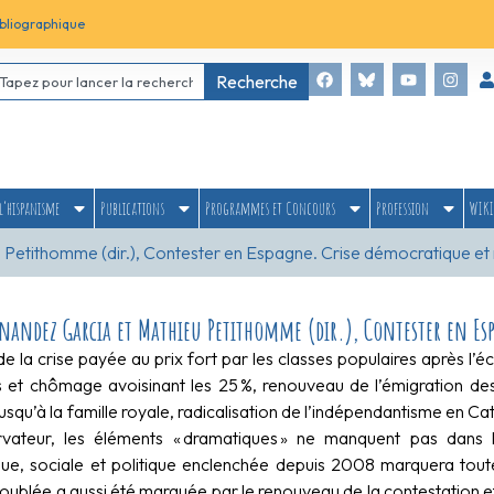
bliographique
Recherche
l’hispanisme
Publications
Programmes et Concours
Profession
WIKI
u Petithomme (dir.), Contester en Espagne. Crise démocratique e
rnandez Garcia et Mathieu Petithomme (dir.), Contester en E
e la crise payée au prix fort par les classes populaires après l’éc
s et chômage avoisinant les 25 %, renouveau de l’émigration des 
usqu’à la famille royale, radicalisation de l’indépendantisme en Cat
vateur, les éléments « dramatiques » ne manquent pas dans l
e, sociale et politique enclenchée depuis 2008 marquera toute
roublée a aussi été marquée par le renouveau de la contestation e