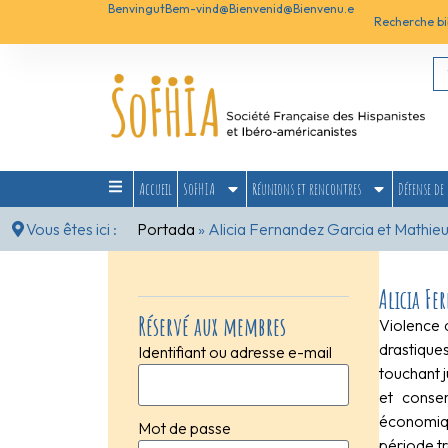
Benvingut
Bem-vind@
Bienvenid@
Bienvenu.e
Recherche bi
Accueil
SoFHIA
Réunions et rencontres
Défense de 
Vous êtes ici :
Portada
»
Alicia Fernandez Garcia et Mathie
Alicia Fe
Réservé aux membres
Violence d
drastique
Identifiant ou adresse e-mail
touchant j
et conser
économiqu
Mot de passe
période t