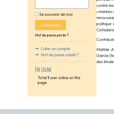
contre les
« marées 
Se souvenir de moi
renouveau 
politique
Connexion
Ciutadans
Mot de passe perdu ?
Contribute
Créer un compte
Matilde A
Mot de passe oublié ?
García (Na
des étude
En ligne
Total
1
user online on this
page