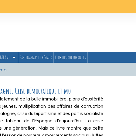
BERAM
Partenariats et réseaux
Club des doctorant·es
t mo
spagne. Crise démocratique et mo
latement de la bulle immobilière, plans d’austérité
jeunes, multiplication des affaires de corruption
alogne, crise du bipartisme et des partis socialiste
e tableau de l’Espagne d’aujourd’hui. La crise
 une génération. Mais ce livre montre que cette
t l’essor de nouveaux mouvements sociaux : luttes