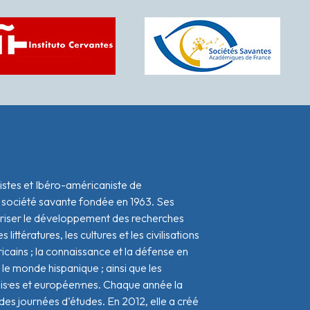
istes et Ibéro-américaniste de
 société savante fondée en 1963. Ses
oriser le développement des recherches
s littératures, les cultures et les civilisations
icains ; la connaissance et la défense en
le monde hispanique ; ainsi que les
ais·es et européen·nes. Chaque année la
s journées d’études. En 2012, elle a créé