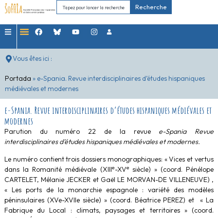
Recherche
Vous êtes ici :
Portada
»
e-Spania. Revue interdisciplinaires d’études hispaniques
médiévales et modernes
e-Spania. Revue interdisciplinaires d’études hispaniques médiévales et
modernes
Parution du numéro 22 de la revue
e-Spania Revue
interdisciplinaires d’études hispaniques médiévales et modernes.
Le numéro contient trois dossiers monographiques:
« Vices et vertus
e
e
dans la Romanité médiévale (XIII
-XV
siècle) »
(coord. Pénélope
CARTELET, Mélanie JECKER et Gaël LE MORVAN-DE VILLENEUVE)
,
« Les ports de la monarchie espagnole : variété des modèles
péninsulaires (XVe-XVIIe siècle) »
(coord. Béatrice PEREZ)
et
« La
Fabrique du Local : climats, paysages et territoires » (coord.