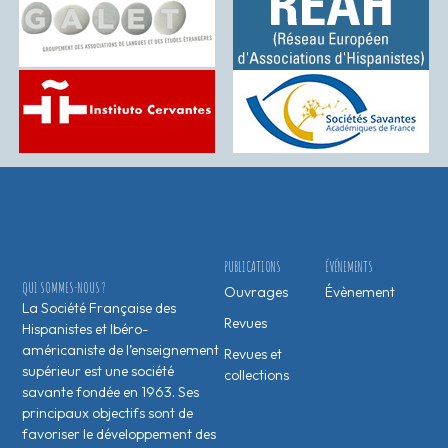
PUBLICATIONS
ÉVÉNEMENTS
QUI SOMMES-NOUS ?
Ouvrages
Évènement
La Société Française des
Revues
Hispanistes et Ibéro-
américaniste de l’enseignement
Revues et
supérieur est une société
collections
savante fondée en 1963. Ses
principaux objectifs sont de
favoriser le développement des