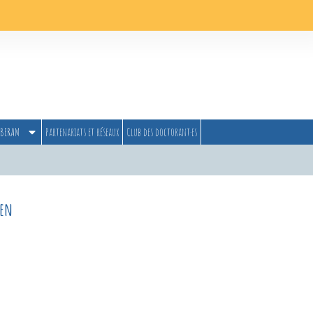
BERAM
Partenariats et réseaux
Club des doctorant·es
ien