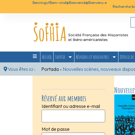
Benvingut
Bem-vind@
Bienvenid@
Bienvenu.e
Recherche bi
Accueil
SoFHIA
Réunions et rencontres
Défense de 
Vous êtes ici :
Portada
»
Nouvelles scènes, nouveaux disposit
Nouvelles
Réservé aux membres
Identifiant ou adresse e-mail
Mot de passe