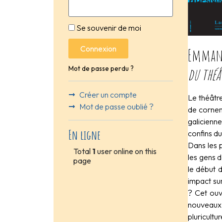
Se souvenir de moi
Connexion
Emmanue
du théâ
Mot de passe perdu ?
Créer un compte
Le théâtre
Mot de passe oublié ?
de cornemu
galicienn
En ligne
confins du
Dans les 
Total
1
user online on this
les gens d
page
le début d
impact sur
? Cet ouv
nouveaux 
pluricultu