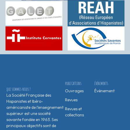
PUBLICATIONS
ÉVÉNEMENTS
QUI SOMMES-NOUS ?
Ouvrages
Évènement
La Société Française des
Revues
Hispanistes et Ibéro-
américaniste de l’enseignement
Revues et
supérieur est une société
collections
savante fondée en 1963. Ses
principaux objectifs sont de