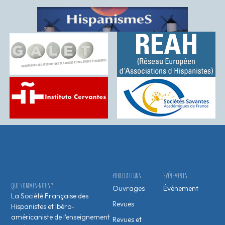
PUBLICATIONS
ÉVÉNEMENTS
QUI SOMMES-NOUS ?
Ouvrages
Évènement
La Société Française des
Revues
Hispanistes et Ibéro-
américaniste de l’enseignement
Revues et